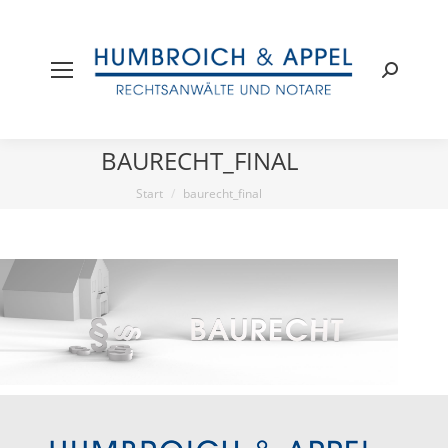
Search:
BAURECHT_FINAL
Sie befinden sich hier:
Start
baurecht_final